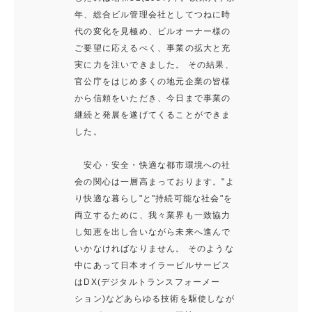
年、総合ビル管理会社としてつねに時
代の変化を見極め、ビルオーナー様の
ご要望に応えるべく、事業の拡大と充
実に力を注いできました。 その結果、
官公庁をはじめ多くの地元企業の皆様
から信頼をいただき、今日まで事業の
継続と発展を遂げてくることができま
した。
安心・安全・快適な都市環境への社
会の関心は一層高まっております。"よ
り快適な暮らし"と"持続可能な社会"を
両立するために、我々業界も一致協力
し知恵を出し合いながら未来へ進んで
いかなければなりません。 そのような
中にあって日本オイラービルサービス
はDX(デジタルトランスフォーメー
ション)などあらゆる技術を駆使しなが