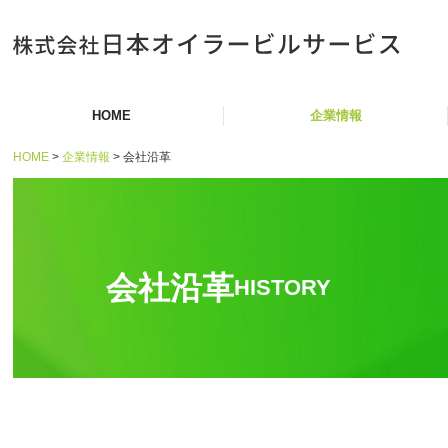
HOME
企業情報
HOME
企業情報
会社沿革
メッセージ
事業登録 技術・資格
会社沿革
本社オフィス
会社沿革
HISTORY