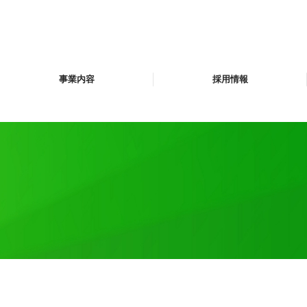
事業内容
採用情報
清掃管理業務
衛生管理業務
設備管理業務
警備業務
電話交換・受付案内業務
産業廃棄物収集運搬業務
リニューアル事業